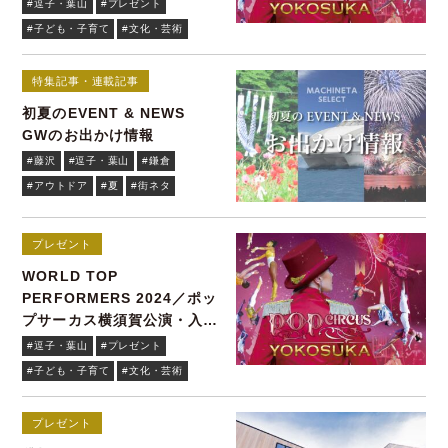
#逗子・葉山
#プレゼント
#子ども・子育て
#文化・芸術
特集記事・連載記事
初夏のEVENT & NEWS
GWのお出かけ情報
#藤沢
#逗子・葉山
#鎌倉
#アウトドア
#夏
#街ネタ
プレゼント
WORLD TOP
PERFORMERS 2024／ポッ
プサーカス横須賀公演・入場
チケット
#逗子・葉山
#プレゼント
#子ども・子育て
#文化・芸術
プレゼント