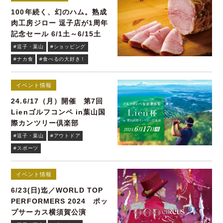
100年続く、幻のハム。熟成
肉工房ジロー 逗子店が1周年
記念セール 6/1土～6/15土
#逗子・葉山
#ショッピング
#ナカ食
#食べるの大好き！
イベント情報
24.6/17（月）開催 第7回
Lienゴルフコンペ in葉山国
際カンツリー倶楽部
#逗子・葉山
#アウトドア
#スポーツ
イベント情報
6/23(日)迄／WORLD TOP
PERFORMERS 2024 ポッ
プサーカス横須賀公演