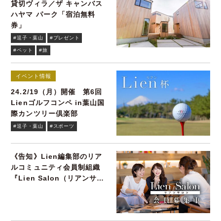
貸切ヴィラ／ザ キャンバス
ハヤマ パーク「宿泊無料
券」
#逗子・葉山
#プレゼント
#ペット
#旅
イベント情報
24.2/19（月）開催 第6回
Lienゴルフコンペ in葉山国
際カンツリー倶楽部
#逗子・葉山
#スポーツ
《告知》Lien編集部のリア
ルコミュニティ会員制組織
『Lien Salon（リアンサロ
ン）』会員募集