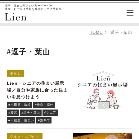
湘南・鎌倉エリアのフリーペーパー
地元・おでかけ情報を発信する生活情報紙
HOME
逗子・葉山
#逗子・葉山
暮らし
Lien・シニアの住まい展示
場／自分や家族に合った住ま
いを見つけよう
#小田原・箱根
#神奈川県外
#藤沢
#逗子・葉山
#シニア
#不動産・住まい
#無料で
グルメ・おでかけ