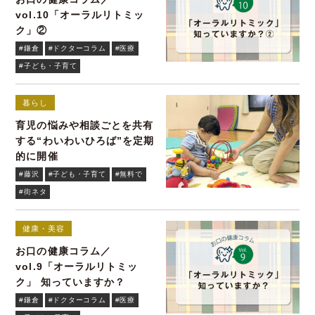
vol.10「オーラルリトミッ
ク」②
#鎌倉
#ドクターコラム
#医療
#子ども・子育て
暮らし
育児の悩みや相談ごとを共有
する“わいわいひろば”を定期
的に開催
#藤沢
#子ども・子育て
#無料で
#街ネタ
健康・美容
お口の健康コラム／
vol.9「オーラルリトミッ
ク」 知っていますか？
#鎌倉
#ドクターコラム
#医療