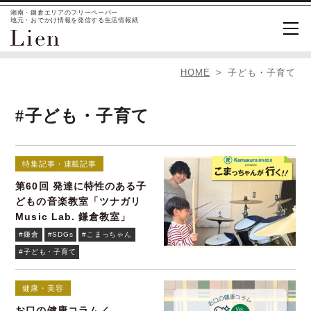
湘南・鎌倉エリアのフリーペーパー
地元・おでかけ情報を発信する生活情報紙
HOME
子ども・子育て
#子ども・子育て
特集記事・連載記事
第60回 発達に特性のある子
どもの音楽教室「ツナガリ
Music Lab. 鎌倉教室」
#鎌倉
#SDGs
#こまっちゃん
#子ども・子育て
健康・美容
お口の健康コラム／