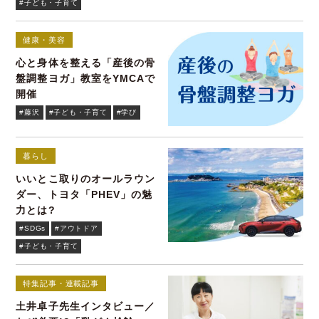
#子ども・子育て
健康・美容
心と身体を整える「産後の骨
盤調整ヨガ」教室をYMCAで
開催
#藤沢
#子ども・子育て
#学び
暮らし
いいとこ取りのオールラウン
ダー、トヨタ「PHEV」の魅
力とは?
#SDGs
#アウトドア
#子ども・子育て
特集記事・連載記事
土井卓子先生インタビュー／