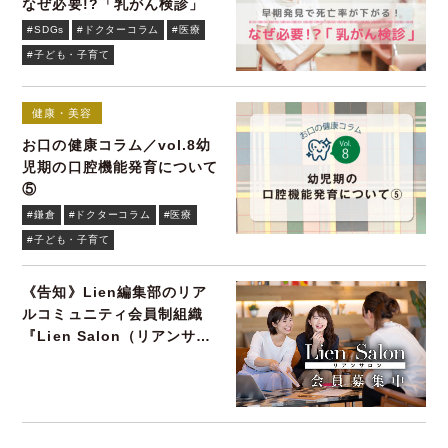
なぜ必要!?「乳がん検診」
#SDGs
#ドクターコラム
#医療
#子ども・子育て
健康・美容
お口の健康コラム／vol.8幼
児期の口腔機能発育について
⑤
#鎌倉
#ドクターコラム
#医療
#子ども・子育て
《告知》Lien編集部のリア
ルコミュニティ会員制組織
『Lien Salon（リアンサロ
ン）』会員募集