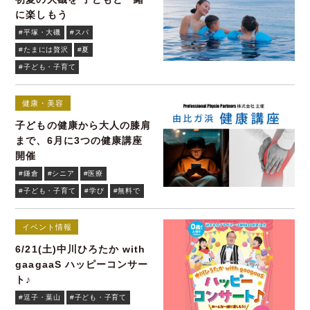
に楽しもう
#平塚・大磯
#スパ
#たまには贅沢
#夏
#子ども・子育て
健康・美容
子どもの健康から大人の膝肩
まで、6月に3つの健康講座
開催
#鎌倉
#シニア
#医療
#子ども・子育て
#学び
#無料で
イベント情報
6/21(土)中川ひろたか with
gaagaaS ハッピーコンサー
ト♪
#逗子・葉山
#子ども・子育て