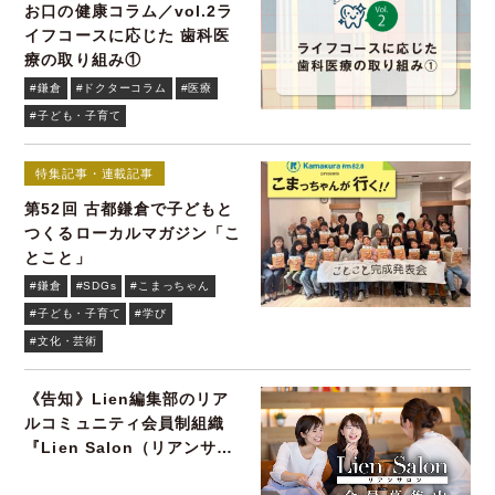
お口の健康コラム／vol.2ラ
イフコースに応じた 歯科医
療の取り組み①
#鎌倉
#ドクターコラム
#医療
#子ども・子育て
特集記事・連載記事
第52回 古都鎌倉で子どもと
つくるローカルマガジン「こ
とこと」
#鎌倉
#SDGs
#こまっちゃん
#子ども・子育て
#学び
#文化・芸術
《告知》Lien編集部のリア
ルコミュニティ会員制組織
『Lien Salon（リアンサロ
ン）』会員募集