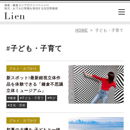
湘南・鎌倉エリアのフリーペーパー
地元・おでかけ情報を発信する生活情報紙
HOME
子ども・子育て
#子ども・子育て
グルメ・おでかけ
新スポット!最新錯視立体作
品を体験できる「鎌倉不思議
立体ミュージアム」
#鎌倉
#子ども・子育て
#学び
#文化・芸術
グルメ・おでかけ
初夏の大磯を 子どもと一緒