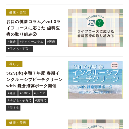
健康・美容
お口の健康コラム／vol.3ラ
イフコースに応じた 歯科医
療の取り組み②
#鎌倉
#ドクターコラム
#医療
#子ども・子育て
暮らし
5/29(木)令和７年度 春期イ
ンクルーシブビーチクリーン
with 鎌倉海藻ポーク開催
#鎌倉
#SDGs
#シニア
#子ども・子育て
#無料で
#街ネタ
健康・美容