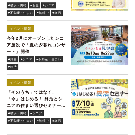
#横浜・川崎
#お金
#シニア
#不動産・住まい
#無料で
#終活
イベント情報
今年2月にオープンしたシニ
ア施設で「夏の夕暮れコンサ
ート」開催
#鎌倉
#シニア
#不動産・住まい
#終活
イベント情報
「そのうち」ではなく、
「今」はじめる！ 終活とシ
ニアの住まい選びセミナーを
無料開催7/10(金)
#横浜・川崎
#シニア
#不動産・住まい
#無料で
#終活