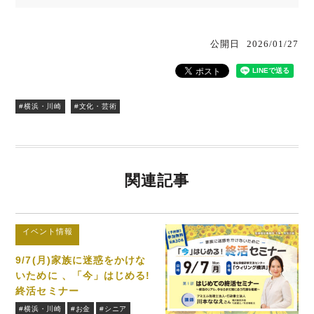
公開日
2026/01/27
#横浜・川崎
#文化・芸術
関連記事
イベント情報
9/7(月)家族に迷惑をかけな
いために 、「今」はじめる!
終活セミナー
#横浜・川崎
#お金
#シニア