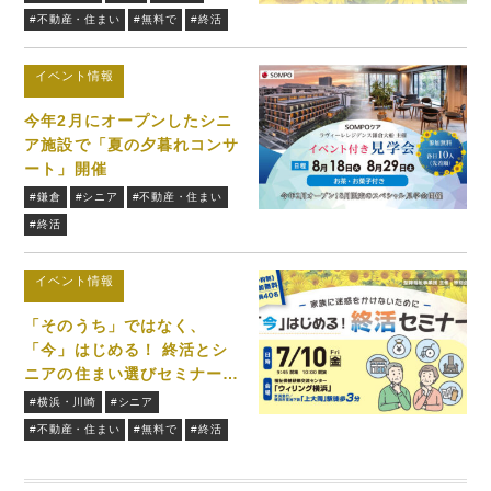
#不動産・住まい
#無料で
#終活
イベント情報
今年2月にオープンしたシニ
ア施設で「夏の夕暮れコンサ
ート」開催
#鎌倉
#シニア
#不動産・住まい
#終活
イベント情報
「そのうち」ではなく、
「今」はじめる！ 終活とシ
ニアの住まい選びセミナーを
無料開催7/10(金)
#横浜・川崎
#シニア
#不動産・住まい
#無料で
#終活