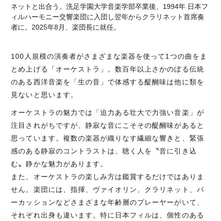
ネットと出合う。洗足学園大学音楽学部卒業後、1994年 日本フ
ィルハーモニー交響楽団に入団し翌年からクラリネット首席奏
者に。2025年8月、楽団長に就任。
100人規模の演奏者がさまざまな楽器を使って1つの曲をま
とめ上げる「オーケストラ」。数百年以上さかのぼる伝統
のある西洋音楽を「生の音」で体感する醍醐味は他に類を
見ないと思います。
オーケストラの魅力では「迫力ある壮大で力強い音楽」が
注目されがちですが、静寂な音にこそその醍醐味があると
思っています。複数の楽器が織りなす繊細な響きと、緊張
感のある静寂のコントラストは、聴く人を〝音に引き込
む〟静かな魅力があります。
また、オーケストラの楽しみ方は鑑賞するだけではありま
せん。楽団には、指揮、ヴァイオリン、クラリネット、パ
ーカッションなどさまざまな年齢層のプレーヤーがいて、
それぞれ出身も違います。特に日本フィルは、個性のある