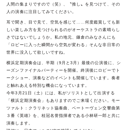
人間の集まりですので（笑）、〝推し〟を見つけて、その
人の演奏に注目してみてください。
耳で聞き、目で見て、空気を感じて……何度鑑賞しても新
しい楽しみ方を見つけられるのがオーケストラの素晴らし
さではないでしょうか。私の地元、鎌倉のみなさんにも
「ロビーに入った瞬間から空気が変わる」そんな非日常の
世界に没入して欲しいですね。
横浜定期演奏会は、半期（9月と3月）最後の公演後に、シ
ーズンファイナルパーティーを開催。終演後にロビーでト
ークショー、演奏などのイベントも開催しています。奏者
と触れあえる特別な機会になっています。
今年3月21日（土）には、私がソリストとして出演する
「横浜定期演奏会」もありますのでご来場ください。モー
ツァルト：クラリネット協奏曲、ベートーヴェン交響曲第
３番《英雄》を、桂冠名誉指揮者である小林研一郎と共に
演奏します。