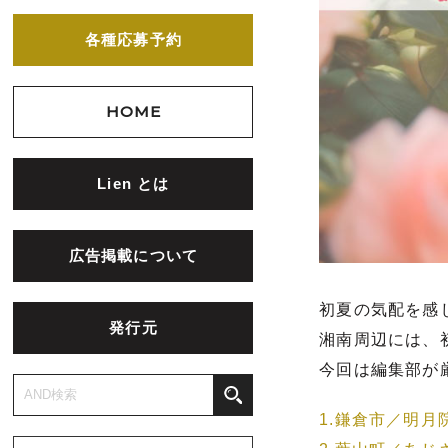
各種応募予約
HOME
Lien とは
広告掲載について
初夏の気配を感
発行元
湘南周辺には、
今回は編集部が
1.鎌倉市／明月