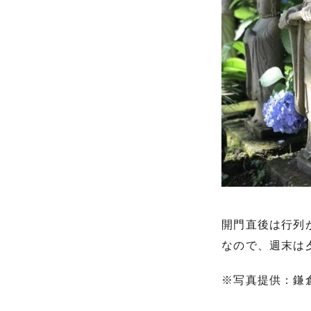
開門直後は行列
なので、週末は
※写真提供：鎌