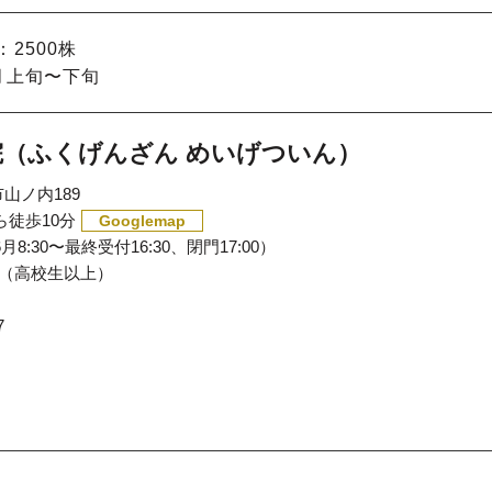
2500株
月上旬〜下旬
院（ふくげんざん めいげついん）
山ノ内189
ら徒歩10分
Googlemap
（6月8:30〜最終受付16:30、閉門17:00）
円（高校生以上）
7