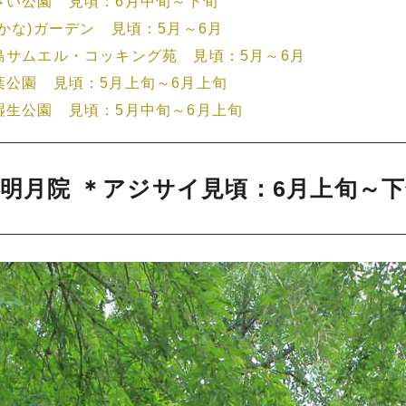
さい公園 見頃：6月中旬～下旬
(かな)ガーデン 見頃：5月～6月
島サムエル・コッキング苑 見頃：5月～6月
葉公園 見頃：5月上旬～6月上旬
湿生公園 見頃：5月中旬～6月上旬
／明月院 ＊アジサイ見頃：6月上旬～