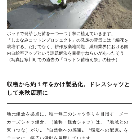
ポッドで発芽した苗を一つ一つ丁寧に植えていきます。
「しまなみコットンプロジェクト」の発足の背景には「綿花を
栽培する」だけでなく、耕作放棄地問題、繊維業界における国
内自給率アップという課題解決を目指すねらいがあったそう
（写真は寒川町での過去の「コットン苗植え祭」の様子）
収穫から約１年をかけ製品化。ドレスシャツと
して来秋店頭に
地元鎌倉を拠点に、唯一無二のシャツ作りを目指す「メー
カーズシャツ鎌倉」（通称・鎌倉シャツ）は、〝地域との
繋（つな）がり〟〝自然物への感謝〟〝環境への配慮〟を
テーマに、幅広い活動を展開しています。