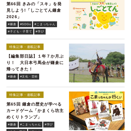
第66回 きみの「スキ」を発
見しよう!「しごとてん鎌倉
2026」
#鎌倉
#SDGs
#こまっちゃん
#子ども・子育て
#学び
特集記事・連載記事
【編集部日誌】１年７か月ぶ
り！ 大日本弓馬会が鎌倉に
帰ってきた！
#鎌倉
#文化・芸術
特集記事・連載記事
第65回 鎌倉の歴史が学べる
カードゲーム「かまくら坊主
めくりトランプ」
#鎌倉
#こまっちゃん
#学び