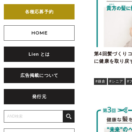
各種応募予約
HOME
第4回髪づくりコ
Lien とは
に健康を取り戻
広告掲載について
#鎌倉
#シニア
#
発行元