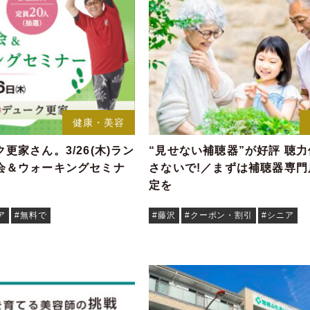
健康・美容
更家さん。3/26(木)ラン
“見せない補聴器”が好評 聴
会＆ウォーキングセミナ
さないで!／まずは補聴器専門
定を
ア
#無料で
#藤沢
#クーポン・割引
#シニア