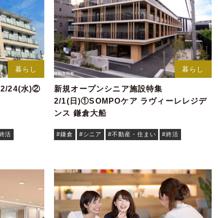
暮らし
暮らし
24(水)②
新規オープンシニア施設特集
2/1(日)①SOMPOケア ラヴィーレレジデ
ンス 鎌倉大船
#終活
#鎌倉
#シニア
#不動産・住まい
#終活