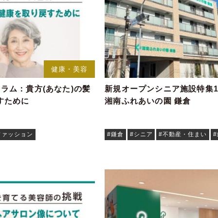
健康・美容
ラム：貴方(あなた)の髪
新規オープンシニア施設特集12/
すために
湘南ふれあいの園 鎌倉
ファッション
#鎌倉
#シニア
#不動産・住まい