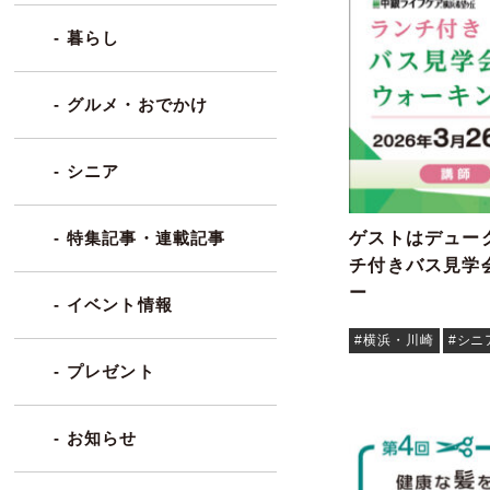
- 暮らし
- グルメ・おでかけ
- シニア
ゲストはデューク
- 特集記事・連載記事
チ付きバス見学
ー
- イベント情報
#横浜・川崎
#シニ
- プレゼント
- お知らせ