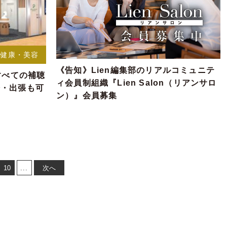
健康・美容
《告知》Lien編集部のリアルコミュニテ
すべての補聴
ィ会員制組織『Lien Salon（リアンサロ
分・出張も可
ン）』会員募集
10
...
次へ