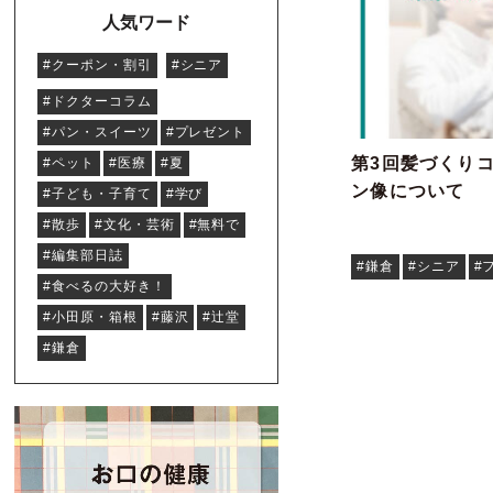
人気ワード
#クーポン・割引
#シニア
#ドクターコラム
#パン・スイーツ
#プレゼント
第3回髪づくりコ
#ペット
#医療
#夏
ン像について
#子ども・子育て
#学び
#散歩
#文化・芸術
#無料で
#編集部日誌
#鎌倉
#シニア
#
#食べるの大好き！
#小田原・箱根
#藤沢
#辻堂
#鎌倉