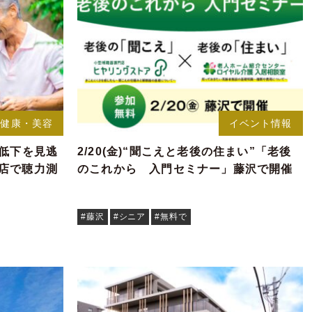
健康・美容
イベント情報
力低下を見逃
2/20(金)“聞こえと老後の住まい”「老後
店で聴力測
のこれから 入門セミナー」藤沢で開催
#藤沢
#シニア
#無料で