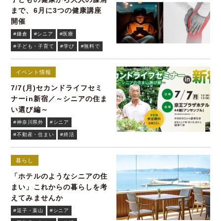
まで、6月に3つの健康講座
開催
#鎌倉
#シニア
#医療
#子ども・子育て
#学び
#無料で
イベント情報
7/7(月)セカンドライフセミ
ナーin新宿／～シニアの住ま
い選び編～
#神奈川県外
#シニア
#不動産・住まい
#終活
暮らし
「ホテルのようなシニアの住
まい」これからの暮らしを考
えてみませんか
#逗子・葉山
#シニア