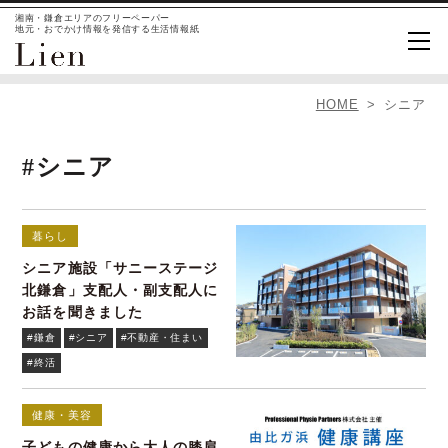
湘南・鎌倉エリアのフリーペーパー
地元・おでかけ情報を発信する生活情報紙
HOME
シニア
#シニア
暮らし
シニア施設「サニーステージ
北鎌倉」支配人・副支配人に
お話を聞きました
#鎌倉
#シニア
#不動産・住まい
#終活
健康・美容
子どもの健康から大人の膝肩