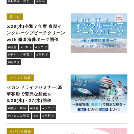
#不動産・住まい
#終活
暮らし
5/29(木)令和７年度 春期イ
ンクルーシブビーチクリーン
with 鎌倉海藻ポーク開催
#鎌倉
#SDGs
#シニア
#子ども・子育て
#無料で
#街ネタ
イベント情報
セカンドライフセミナー:豪
華客船で贅沢な船旅を
3/26(水)・27(木)開催
#横浜・川崎
#鎌倉
#シニア
#たまには贅沢
#旅
#無料で
イベント情報