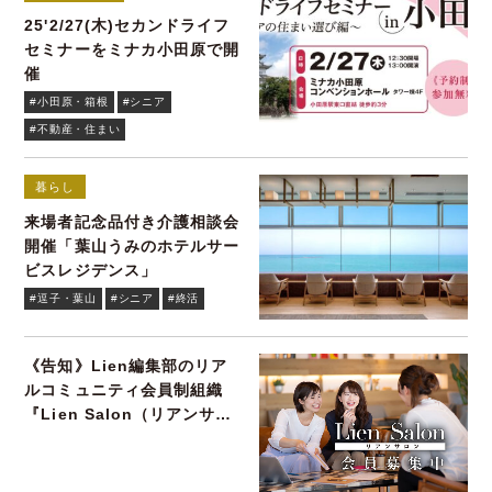
25'2/27(木)セカンドライフ
セミナーをミナカ小田原で開
催
#小田原・箱根
#シニア
#不動産・住まい
暮らし
来場者記念品付き介護相談会
開催「葉山うみのホテルサー
ビスレジデンス」
#逗子・葉山
#シニア
#終活
《告知》Lien編集部のリア
ルコミュニティ会員制組織
『Lien Salon（リアンサロ
ン）』会員募集