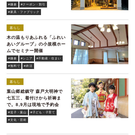
トレット
#鎌倉
#クーポン・割引
#家具・ファブリック
暮らし
木の温もりあふれる「ふれい
あいグループ」の小規模ホー
ムでセミナー開催
#鎌倉
#シニア
#不動産・住まい
#無料で
#終活
暮らし
葉山郷総鎮守 森戸大明神で
七五三、着付けから祈祷ま
で。8,9月は現地で予約会
#逗子・葉山
#子ども・子育て
#文化・芸術