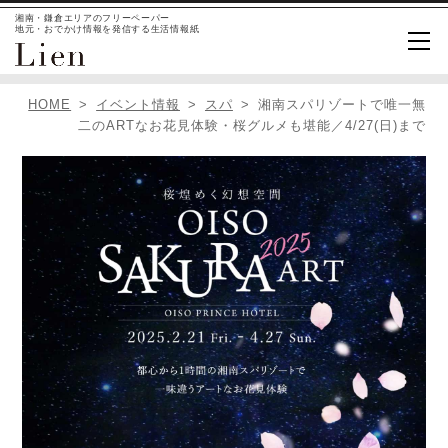
湘南・鎌倉エリアのフリーペーパー
地元・おでかけ情報を発信する生活情報紙
HOME
イベント情報
スパ
湘南スパリゾートで唯一無
二のARTなお花見体験・桜グルメも堪能／4/27(日)まで