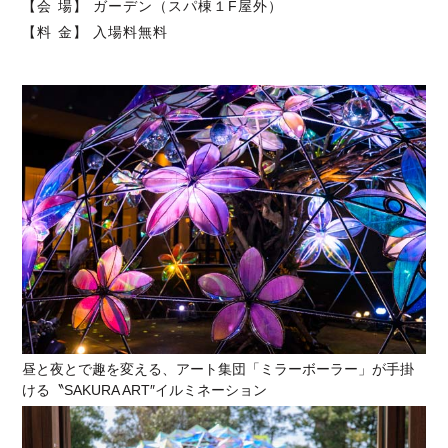
【会 場】 ガーデン（スパ棟１F屋外）
【料 金】 入場料無料
昼と夜とで趣を変える、アート集団「ミラーボーラー」が手掛
ける〝SAKURA ART″イルミネーション