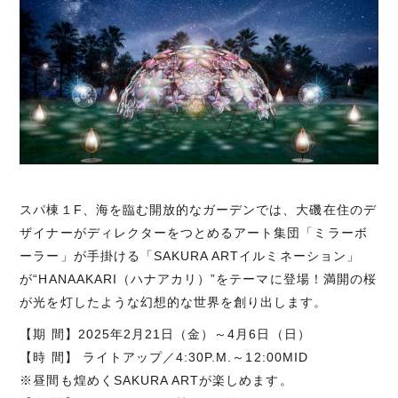
スパ棟１F、海を臨む開放的なガーデンでは、大磯在住のデ
ザイナーがディレクターをつとめるアート集団「ミラーボ
ーラー」が手掛ける「SAKURA ARTイルミネーション」
が“HANAAKARI（ハナアカリ）”をテーマに登場！満開の桜
が光を灯したような幻想的な世界を創り出します。
【期 間】2025年2月21日（金）～4月6日（日）
【時 間】 ライトアップ／4:30P.M.～12:00MID
※昼間も煌めくSAKURA ARTが楽しめます。