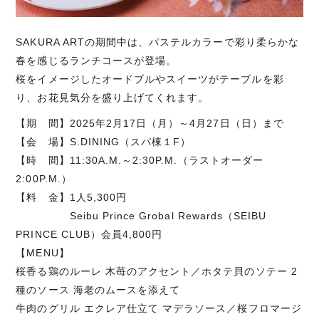
SAKURA ARTの期間中は、パステルカラーで彩り柔らかな
春を感じるランチコースが登場。
桜をイメージしたオードブルやスイーツがテーブルを彩
り、お花見気分を盛り上げてくれます。
【期 間】2025年2月17日（月）～4月27日（日）まで
【会 場】S.DINING（スパ棟１F）
【時 間】11:30A.M.～2:30P.M.（ラストオーダー
2:00P.M.）
【料 金】1人5,300円
Seibu Prince Grobal Rewards（SEIBU
PRINCE CLUB）会員4,800円
【MENU】
桜香る鶏のルーレ 木苺のアクセント／ホタテ貝のソテー 2
種のソース 海老のムースを添えて
牛肉のグリル エクレア仕立て マデラソース／桜フロマージ