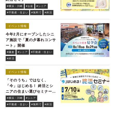
#横浜・川崎
#お金
#シニア
#不動産・住まい
#無料で
#終活
イベント情報
今年2月にオープンしたシニ
ア施設で「夏の夕暮れコンサ
ート」開催
#鎌倉
#シニア
#不動産・住まい
#終活
イベント情報
「そのうち」ではなく、
「今」はじめる！ 終活とシ
ニアの住まい選びセミナーを
無料開催7/10(金)
#横浜・川崎
#シニア
#不動産・住まい
#無料で
#終活