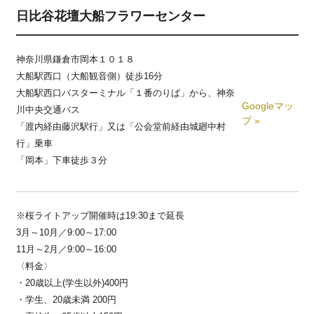
日比谷花壇大船フラワーセンター
神奈川県鎌倉市岡本１０１８
大船駅西口（大船観音側）徒歩16分
大船駅西口バスターミナル「１番のりば」から、神奈
Googleマッ
川中央交通バス
プ »
「渡内経由藤沢駅行」又は「公会堂前経由城廻中村
行」乗車
「岡本」下車徒歩３分
※桜ライトアップ開催時は19:30まで延長
3月～10月／9:00～17:00
11月～2月／9:00～16:00
〈料金〉
・20歳以上(学生以外)400円
・学生、20歳未満 200円