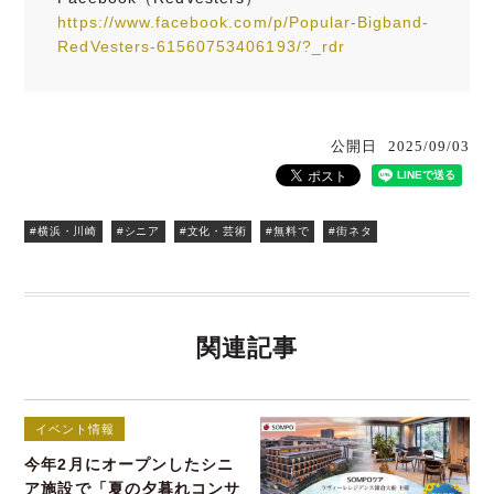
https://www.facebook.com/p/Popular-Bigband-
RedVesters-61560753406193/?_rdr
公開日
2025/09/03
#横浜・川崎
#シニア
#文化・芸術
#無料で
#街ネタ
関連記事
イベント情報
今年2月にオープンしたシニ
ア施設で「夏の夕暮れコンサ