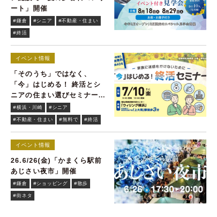
ート」開催
#鎌倉
#シニア
#不動産・住まい
#終活
イベント情報
「そのうち」ではなく、
「今」はじめる！ 終活とシ
ニアの住まい選びセミナーを
無料開催7/10(金)
#横浜・川崎
#シニア
#不動産・住まい
#無料で
#終活
イベント情報
26.6/26(金)「かまくら駅前
あじさい夜市」開催
#鎌倉
#ショッピング
#散歩
#街ネタ